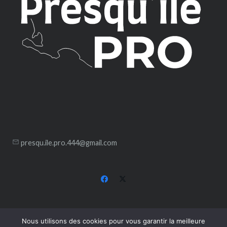
mail_outline
presqu.ile.pro.444@gmail.com
Participer à une réunion
Nous utilisons des cookies pour vous garantir la meilleure